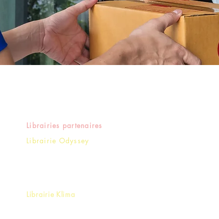
Librairies partenaires
Librairie Odyssey
16 Rue Mgr Tepano Jaussen - Papeete
Polynésie française - TAHITI
+(689) 40 54 25 25
Librairie Klima
Place Notre Dame - Papeete
Polynésie française - TAHITI