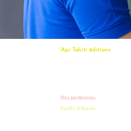
'Api Tahiti éditions
+(689) 87 77 34 98
contact@apitahiti.com
Nos partenaires:
Pacific Diffusion
aide à la diffusion
impression
services numériques