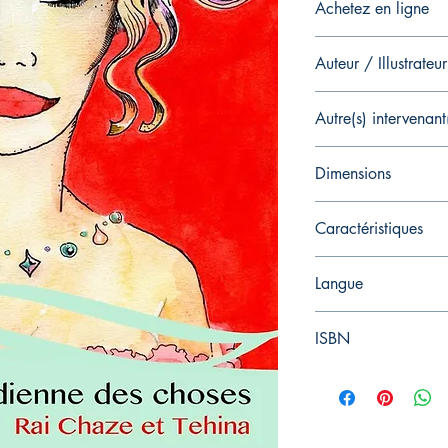
Achetez en ligne
Livre Broché
Auteur / Illustrateur
Auteur : Rai Chaze
Autre(s) intervenant
Illustrateur : Tehina
Aucun
Dimensions
21.59 x 0.23 x 27.
Caractéristiques
Broché 36 pages cou
Langue
Français
ISBN
978-2491152925