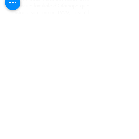
la demeure familiale d'Ofaipapa qu'a
construite son père en 1929, lorsqu'il
est arrivé sur l'île.
'Api Tahiti éditions
+(689)
87 77 34 98
contact@apitahiti.com
Nos partenaires:
Pacific Diffusion
aide à la diffusion
impression
services numériques
pacific.diffusion@gmail.com
Orapix studio
Studio graphique
Infographie