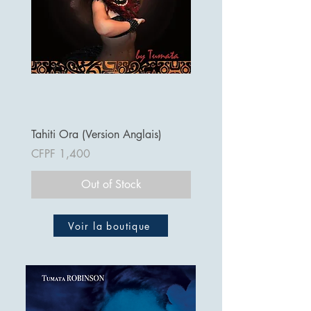
Tahiti Ora (Version Anglais)
Price
CFPF 1,400
Out of Stock
Voir la boutique