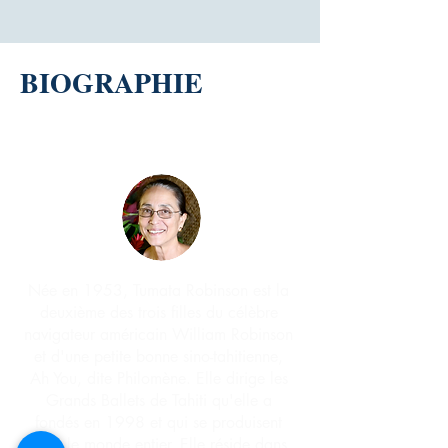
BIOGRAPHIE
Née en 1953, Tumata Robinson est la
deuxième des trois filles du célèbre
navigateur américain William Robinson
et d'une petite bonne sino-tahitienne,
Ah You, dite Philomène. Elle dirige les
Grands Ballets de Tahiti qu'elle a
fondés en 1998 et qui se produisent
dans le monde entier. Elle réside dans