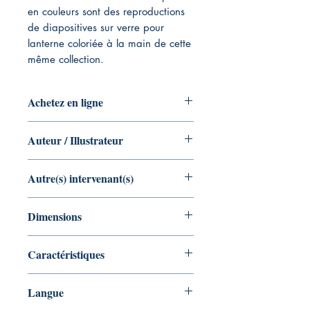
en couleurs sont des reproductions
de diapositives sur verre pour
lanterne coloriée à la main de cette
même collection.
Achetez en ligne
Aucun
Auteur / Illustrateur
Auteur : Riccardo PINERI
Autre(s) intervenant(s)
Illustrateur : Maeva
Aucun
Dimensions
21 x 0,6 x 15 cm
Caractéristiques
Broché 90 pages couleur
Langue