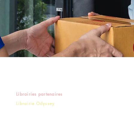
Librairies partenaires
Librairie Odyssey
16 Rue Mgr Tepano Jaussen - Papeete
Polynésie française - TAHITI
+(689) 40 54 25 25