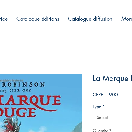
rice
Catalogue éditions
Catalogue diffusion
Mor
La Marque 
Price
CFPF 1,900
Type
*
Select
Quantity
*