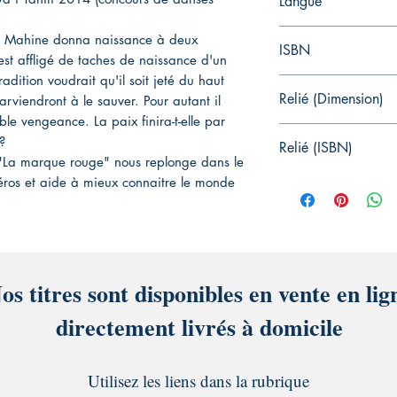
Langue
Français
e, Mahine donna naissance à deux
ISBN
est affligé de taches de naissance d'un
radition voudrait qu'il soit jeté du haut
978-1536969344
Relié (Dimension)
arviendront à le sauver. Pour autant il
ble vengeance. La paix finira-t-elle par
21 x 1.1 x 21 cm
?
Relié (ISBN)
 "La marque rouge" nous replonge dans le
978-1536969344
ros et aide à mieux connaitre le monde
os titres sont disponibles en vente en lig
directement livrés à domicile
Utilisez les liens dans la rubrique