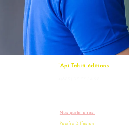
'Api Tahiti éditions
+(689) 87 77 34 98
contact@apitahiti.com
Nos partenaires:
Pacific Diffusion
aide à la diffusion