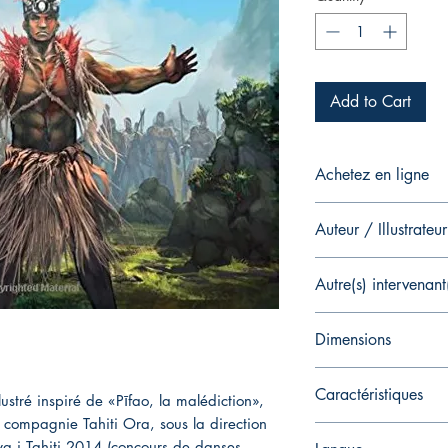
Add to Cart
Achetez en ligne
Livre Broché
Auteur / Illustrateur
Auteur : Tumata RO
Autre(s) intervenant
Illustrateur : Anthony
Aucun
Dimensions
21 x 0.5 x 21 cm
Caractéristiques
ustré inspiré de «Pīfao, la malédiction»,
a compagnie Tahiti Ora, sous la direction
Broché 60 pages cou
a i Tahiti 2014 (concours de danses