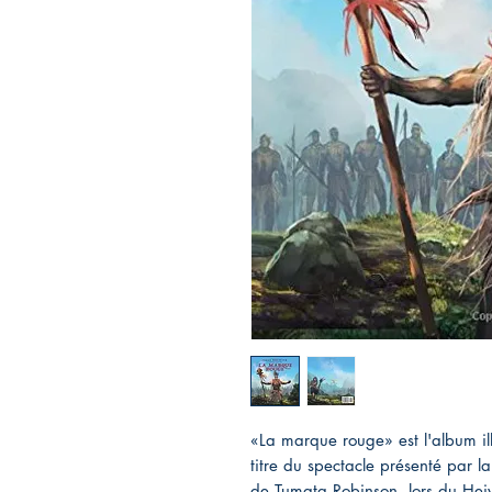
«La marque rouge» est l'album ill
titre du spectacle présenté par l
de Tumata Robinson, lors du Heiv