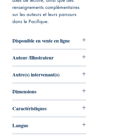
axes de lecture, ainsi que des
renseignements complémentaires
sur les auteurs et leurs parcours
dans le Pacifique.
Disponible en vente en ligne
Livre Broché
Auteur /Illustrateur
Auteur : Hermann Melville
Autre(s) intervenant(s)
Illustrateur : Jacques Boullaire
Préface : Riccardo Pineri
Dimensions
13.97 x 2.13 x 21.59 cm
Caractéristiques
Broché 334 pages couleur
Langue
Français