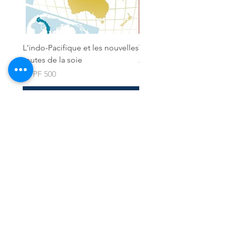
L'indo-Pacifique et les nouvelles
Tahiti a sketchbook
routes de la soie
Regular Price
CFPF 2,900
Price
CFPF 500
Add to Cart