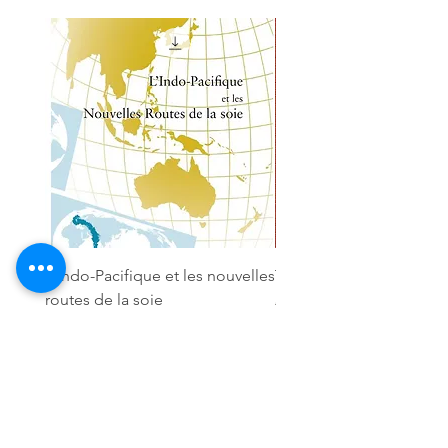
L'indo-Pacifique et les nouvelles
Tahiti a sketchbook
routes de la soie
Regular Price
CFPF 2,900
Price
CFPF 500
Add to Cart