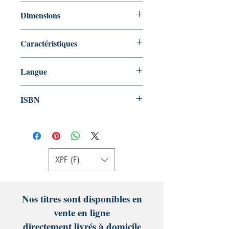
Aucun
Dimensions
16.99 x 1.22 x 24.41 cm
Caractéristiques
Broché 225 pages couleur
Langue
Français
ISBN
987-2491152567
XPF (F)
Nos titres sont disponibles en
vente en ligne
directement livrés à domicile