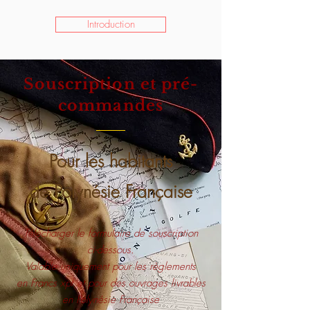
Introduction
Souscription et pré-
commandes
Pour les habitants
de Polynésie Française
Télécharger le formulaire de souscription
ci-dessous.
Valable uniquement pour les règlements
en Francs xpf et pour des ouvrages livrables
en Polynésie Française