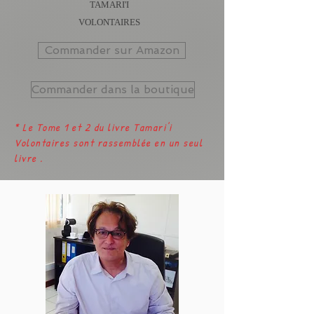
TAMARI'I
VOLONTAIRES
Commander sur Amazon
Commander dans la boutique
* Le Tome 1 et 2 du livre Tamari'i
Volontaires sont rassemblée en un seul
livre .