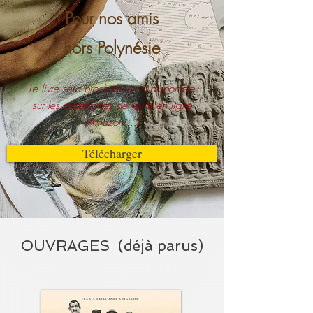
Pour nos amis
hors Polynésie
Le livre sera prochainement disponible
sur les plateformes de vente en ligne
(Amazon ...)
Télécharger
OUVRAGES (déjà parus)