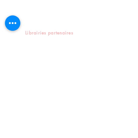
création multimédia
orapix.studio@gmail.com
Librairies partenaires
Librairie Odyssey
16 Rue Mgr Tepano Jaussen - Papeete
Polynésie française - TAHITI
+(689) 40 54 25 25
Librairie Klima
Place Notre Dame - Papeete
Polynésie française - TAHITI
+(
689) 40 42 00 63
Réseaux sociaux