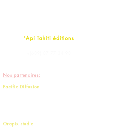
'Api Tahiti éditions
+(689)
87 77 34 98
contact@apitahiti.com
Nos partenaires:
Pacific Diffusion
aide à la diffusion
impression
services numériques
pacific.diffusion@gmail.com
Orapix studio
Studio graphique
Infographie