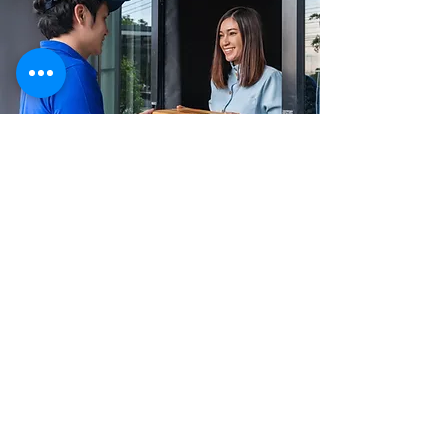
'Api Tahiti éditions
+(689)
87 77 34 98
contact@apitahiti.com
Nos partenaires:
Pacific Diffusion
aide à la diffusion
impression
services numériques