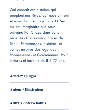
Qui connaît ces histoires qui
peuplent nos rêves, qui nous attirent
et nous charment à jamais ? C'est
sur cet imaginaire que nous
entraine Rai Chaze dans cette
série: Les Contes Imaginaires de
Tahiti. Personnages, histoires, et
contes inspirés des légendes
Polynésiennes et Océaniennes. Pour
lectures et lecteurs de 8 à 77 ans.
Achetez en ligne
Livre Broché
Auteur / Illustrateur
Auteur : Rai Chaze
Autre(s) intervenant(s)
Illustrateur : Hina Voisin