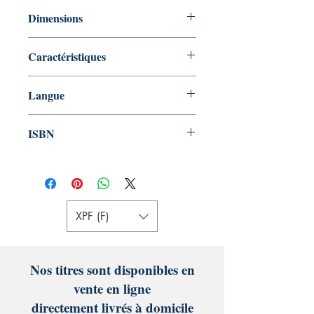
Aucun
Dimensions
21.59 x 0.15 x 27.94 cm
Caractéristiques
Broché 24 pages couleur
Langue
Français
ISBN
978-1484096383
XPF (F)
Nos titres sont disponibles en
vente en ligne
directement livrés à domicile