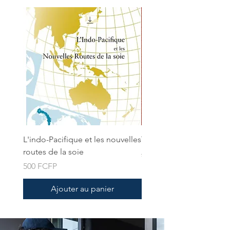
L'indo-Pacifique et les nouvelles
Tahiti a sketchbook
routes de la soie
Prix original
2 900 FCFP
Prix
500 FCFP
Ajouter au panier