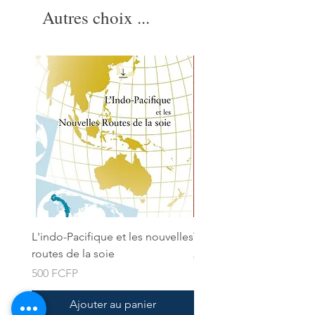
Autres choix ...
L'indo-Pacifique et les nouvelles
Tahiti a sketchbook
routes de la soie
Prix original
2 900 FCFP
Prix
500 FCFP
Ajouter au panier