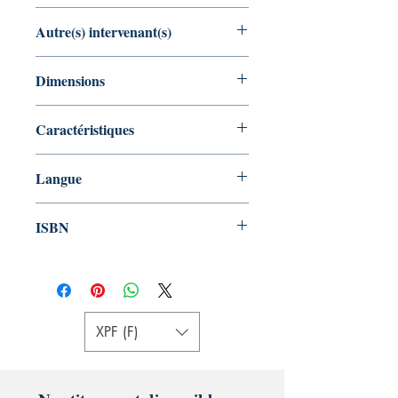
Auteur : Patrick Chastel
Autre(s) intervenant(s)
Illustrateur : A'amu
Aucun
Dimensions
21.59 x 0.64 x 21.59 cm
Caractéristiques
Broché 104pages couleur
Langue
Français
ISBN
978-1720924630
XPF (F)